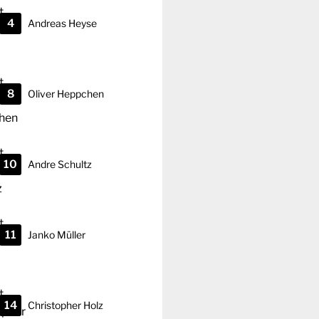
4
Andreas
Heyse
8
Oliver
Heppchen
10
Andre
Schultz
11
Janko
Müller
14
Christopher
Holz