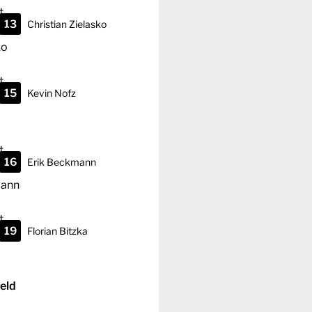
13
Christian
Zielasko
15
Kevin
Nofz
16
Erik
Beckmann
19
Florian
Bitzka
feld