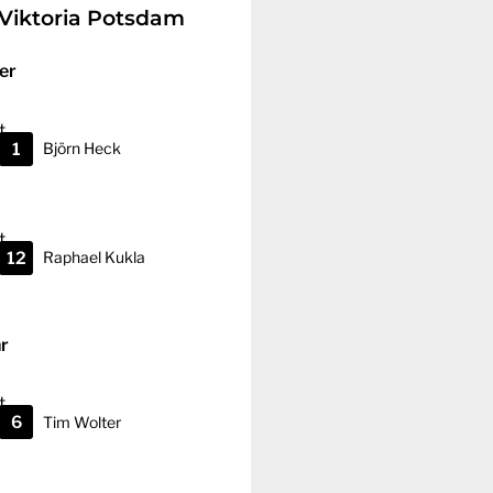
Viktoria Potsdam
er
1
Björn
Heck
12
Raphael
Kukla
r
6
Tim
Wolter