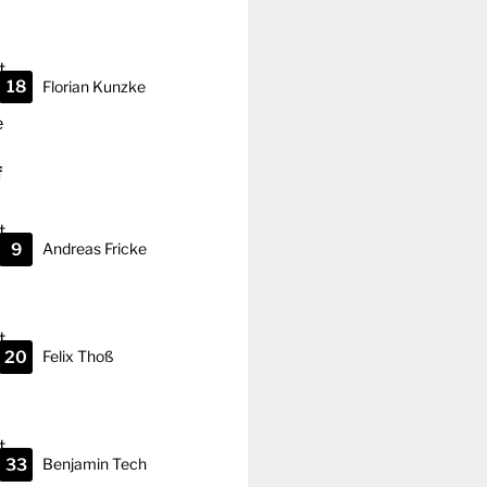
18
Florian
Kunzke
f
9
Andreas
Fricke
20
Felix
Thoß
33
Benjamin
Tech