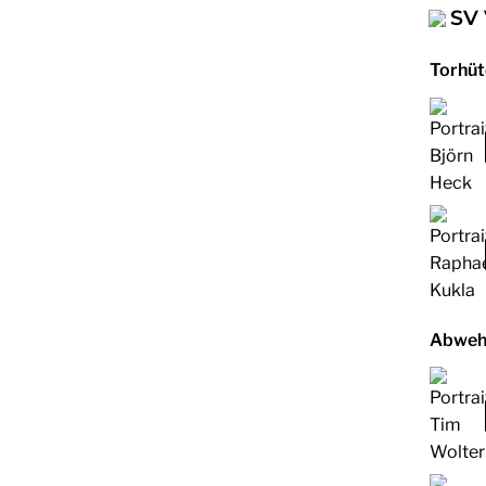
SV 
Torhüt
Abweh