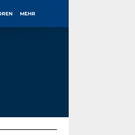
OREN
MEHR