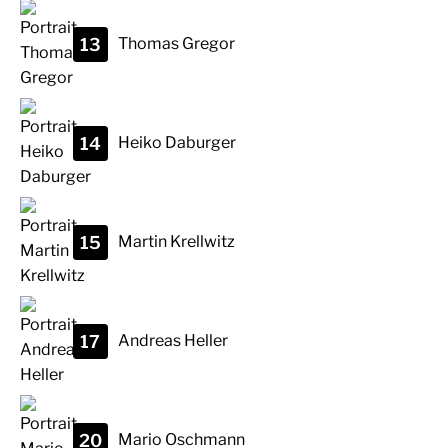
13
Thomas
Gregor
14
Heiko
Daburger
15
Martin
Krellwitz
17
Andreas
Heller
20
Mario
Oschmann